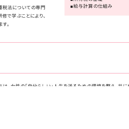
■給与計算の仕組み
種税法についての専門
研修で学ぶことにより、
ます。
ちは、女性の「自分らしい」人生を送るための環境を整え、共に
求職者様、双方が成長しあえる関係を築くため、全力でサポー
取締役
リアアドバイザー
 雅子